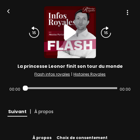
La princesse Leonor finit son tour du monde
Flash infos royales
|
Histoires Royales
00:00
00:00
|
Suivant
À propos
À propos
Choix de consentement