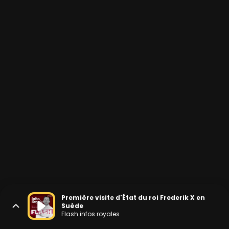
Première visite d'État du roi Frederik X en
Suède
Flash infos royales