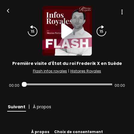
Première visite d'État du roi Frederik X en Suède
Flash infos royales
|
Histoires Royales
00:00
00:00
|
Suivant
À propos
À propos
Choix de consentement